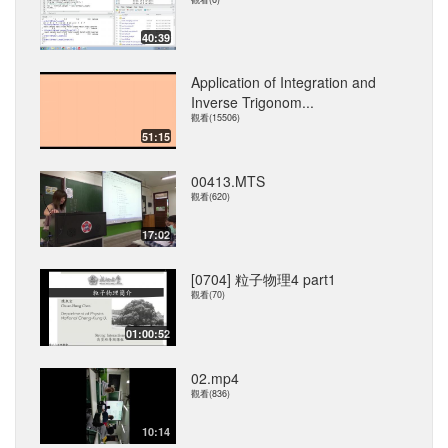
40:39
Application of Integration and
Inverse Trigonom...
觀看(15506)
51:15
00413.MTS
觀看(620)
17:02
[0704] 粒子物理4 part1
觀看(70)
01:00:52
02.mp4
觀看(836)
10:14