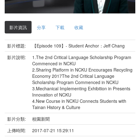
影
片
影片資訊
分享
下載
收藏
影片標題:
【Episode 109】- Student Anchor：Jeff Chang
影片說明:
1.The 2nd Critical Language Scholarship Program
Commenced in NCKU
2.Sharing Platform in NCKU Encourages Recycling
Economy 2017The 2nd Critical Language
Scholarship Program Commenced in NCKU
3.Mechanical Implementing Exhibition in Presents
Innovation of NCKU
4.New Course in NCKU Connects Students with
Tainan History & Culture
影片分類:
校園新聞
上傳時間:
2017-07-21 15:29:11