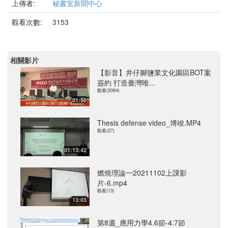
上傳者:
秘書室新聞中心
觀看次數:
3153
相關影片
【影音】井仔腳鹽業文化園區BOT案
簽約 打造臺灣唯...
觀看(3064)
01:50
Thesis defense video_博竣.MP4
觀看(27)
01:13:42
燃燒理論一20211102上課影
片-6.mp4
觀看(13)
13:03
第8週_應用力學4.6節-4.7節