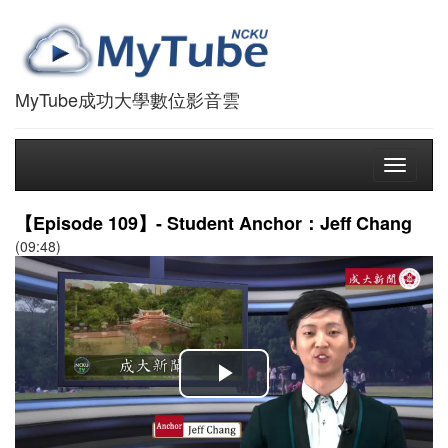
MyTube成功大學數位影音雲
Toggle
navigati
【Episode 109】- Student Anchor：Jeff Chang
(09:48)
播
放