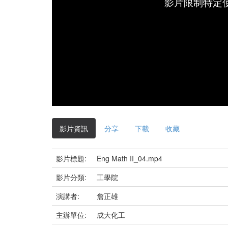
影片限制特定
影片資訊
分享
下載
收藏
影片標題:
Eng Math II_04.mp4
影片分類:
工學院
演講者:
詹正雄
主辦單位:
成大化工