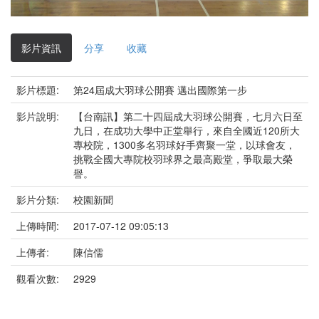
影
片
影片資訊
分享
收藏
影片標題:
第24屆成大羽球公開賽 邁出國際第一步
影片說明:
【台南訊】第二十四屆成大羽球公開賽，七月六日至
九日，在成功大學中正堂舉行，來自全國近120所大
專校院，1300多名羽球好手齊聚一堂，以球會友，
挑戰全國大專院校羽球界之最高殿堂，爭取最大榮
譽。
影片分類:
校園新聞
上傳時間:
2017-07-12 09:05:13
上傳者:
陳信儒
觀看次數:
2929