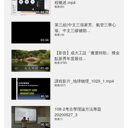
程概述.mp4
觀看(60)
01:44:25
第三組(中文三張家芳、氣管三華心
瑜、中文三繆健朗...
觀看(18)
03:34
【影音】成大工設「搬運特助」 獲金
點新秀年度最佳...
觀看(3783)
01:49
課程影片_地球物理_1029_1.mp4
觀看(527)
40:36
108-2考古學理論方法專題
20200527_3
觀看(1)
08:30