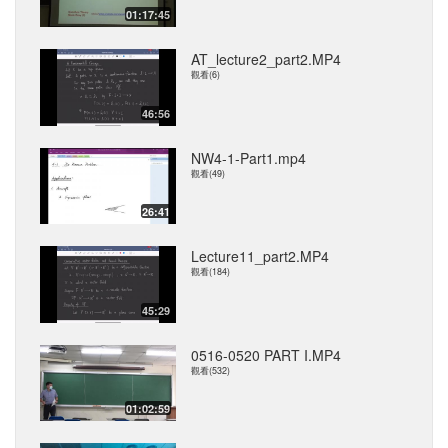
01:17:45
AT_lecture2_part2.MP4
觀看(6)
46:56
NW4-1-Part1.mp4
觀看(49)
26:41
Lecture11_part2.MP4
觀看(184)
45:29
0516-0520 PART I.MP4
觀看(532)
01:02:59