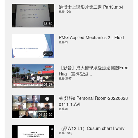
鮑博士上課影片第二週 Part3.mp4
觀看(120)
38:50
PMG Applied Mechanics 2 - Fluid
觀看(2)
26:35
【影音】成大醫學系愛滋週擺攤Free
Hug 宣導愛滋...
觀看(2193)
01:57
林 妤靜s Personal Room-20220628
0111-1.AVI
觀看(3)
01:39:20
（品W12 L1）Cusum chart I.wmv
觀看(1683)