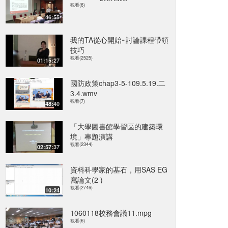
觀看(6)
46:55
我的TA從心開始~討論課程帶領
技巧
觀看(2525)
01:15:27
國防政策chap3-5-109.5.19.二
3.4.wmv
觀看(7)
48:40
「大學圖書館學習區的建築環
境」專題演講
觀看(2344)
02:57:37
資料科學家的基石，用SAS EG
寫論文(2 )
觀看(2746)
10:24
1060118校務會議11.mpg
觀看(6)