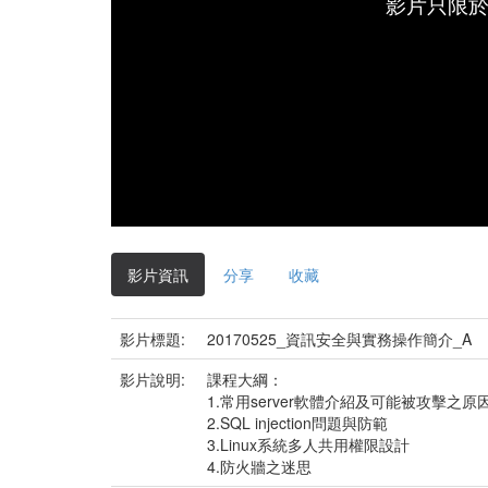
影片只限
影片資訊
分享
收藏
影片標題:
20170525_資訊安全與實務操作簡介_A
影片說明:
課程大綱：
1.常用server軟體介紹及可能被攻擊之原
2.SQL injection問題與防範
3.Linux系統多人共用權限設計
4.防火牆之迷思