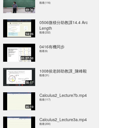
觀看(116)
49:36
0506微積分助教課14.4 Arc
Length
觀看(232)
14:26
0416有機同步
觀看(6)
01:27:38
1008侯老師助教課_陳峰毅
觀看(31)
16:57
Calculus2_Lecture7b.mp4
觀看(117)
35:19
Calculus2_Lecture3a.mp4
觀看(200)