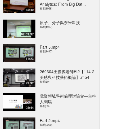
Analytics: From Big Dat...
觀看(1998)
35:40
原子、分子與奈米科技
觀看(1977)
02:03:37
Part 5.mp4
觀看(1447)
11:23
260304王俊傑老師Pt2【114-2
美感與科技藝術概論】.mp4
觀看(60)
23:32
電資領域學術倫理討論會—主持
人開場
觀看(69)
05:44
Part 2.mp4
觀看(2200)