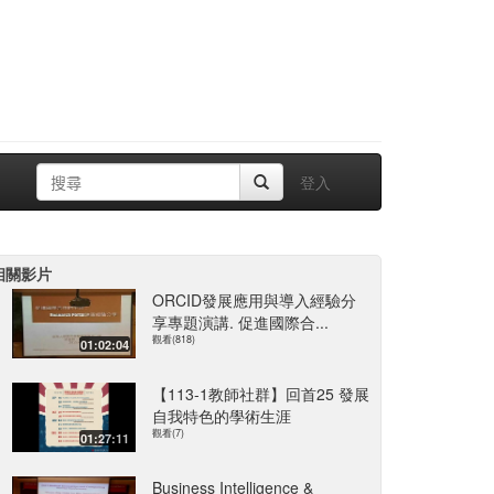
登入
相關影片
ORCID發展應用與導入經驗分
享專題演講. 促進國際合...
觀看(818)
01:02:04
【113-1教師社群】回首25 發展
自我特色的學術生涯
觀看(7)
01:27:11
Business Intelligence &