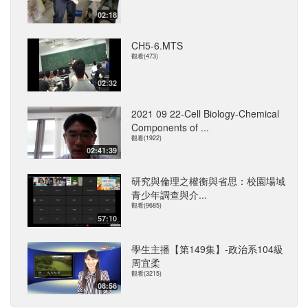
02:18
CH5-6.MTS
觀看(473)
02:32
2021 09 22-Cell Biology-Chemical
Components of ...
觀看(1922)
02:41:39
研究與倫理之權衡與省思：校園場域
青少年調查與介...
觀看(9685)
57:10
學生主播【第149集】-政治系104級
周宜柔
觀看(3215)
08:56