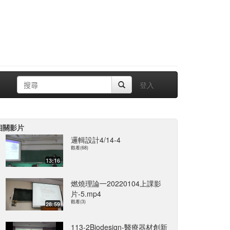
登入
相關影片
邏輯設計4/14-4
觀看(68)
13:16
燃燒理論一20220104上課影
片-5.mp4
觀看(3)
28:59
113-2Biodesign-醫療器材創新