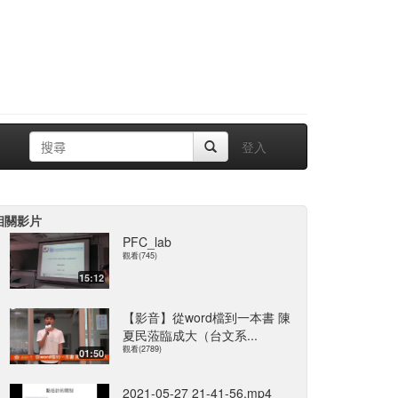
登入
相關影片
PFC_lab
觀看(745)
15:12
【影音】從word檔到一本書 陳
夏民蒞臨成大（台文系...
觀看(2789)
01:50
2021-05-27 21-41-56.mp4