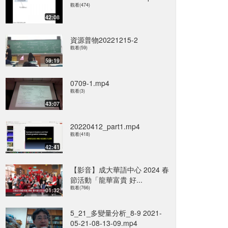
觀看(474)
42:08
資源普物20221215-2
觀看(59)
59:19
0709-1.mp4
觀看(3)
43:07
20220412_part1.mp4
觀看(418)
42:41
【影音】成大華語中心 2024 春
節活動「龍華富貴 好...
觀看(766)
01:32
5_21_多變量分析_8-9 2021-
05-21-08-13-09.mp4