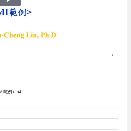
播
放
影
片
MI範例.mp4