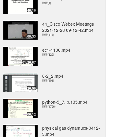
觀看(1)
48:16
44_Cisco Webex Meetings
2021-12-28 09-12-42.mp4
觀看(318)
00:33
ec1-1106.mp4
觀看(829)
01:26:07
8-2_2.mp4
觀看(101)
26:56
python-5_7. p.135.mp4
觀看(1796)
06:12
physical gas dynamucs-0412-
3.mp4