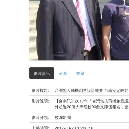
影片資訊
分享
收藏
影片標題:
台灣無人飛機創意設計競賽 台南安定較勁
影片說明:
【台南訊】2017年「台灣無人飛機創意
外超過20所大專院校90餘支隊伍報名，
影片分類:
校園新聞
上傳時間:
2017-03-23 15:26:16