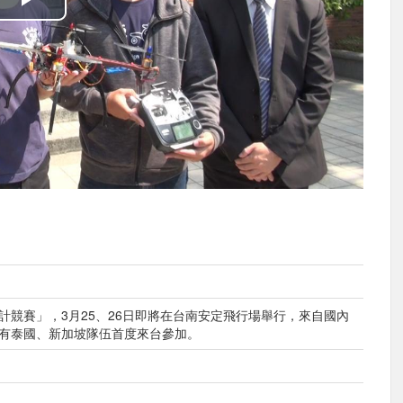
播
放
影
片
設計競賽」，3月25、26日即將在台南安定飛行場舉行，來自國內
更有泰國、新加坡隊伍首度來台參加。