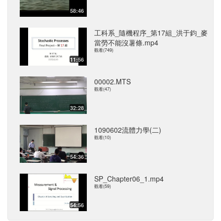
58:46
工科系_隨機程序_第17組_洪于鈞_麥
當勞不能沒薯條.mp4
觀看(749)
11:56
00002.MTS
觀看(47)
32:28
1090602流體力學(二)
觀看(10)
54:36
SP_Chapter06_1.mp4
觀看(59)
54:56