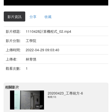
影片資訊
分享
收藏
影片標題:
1110428計算機程式_02.mp4
影片分類:
工學院
上傳時間:
2022-04-29 09:03:40
上傳者:
林青憓
觀看次數:
1
相關影片
20200423_工專統方-6
觀看(13)
14:27