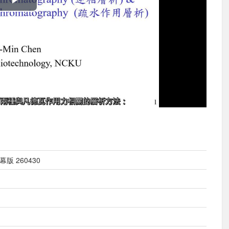
播
放
影
片
字幕版 260430