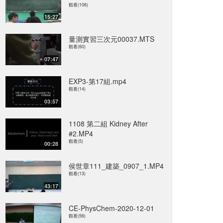
觀看(106)
15:27
量測實習三次元00037.MTS
觀看(60)
07:47
EXP3-第17組.mp4
觀看(14)
03:57
1108 第二組 Kidney After
#2.MP4
觀看(5)
00:28
侯世章111_建築_0907_1.MP4
觀看(13)
43:17
CE-PhysChem-2020-12-01
觀看(56)