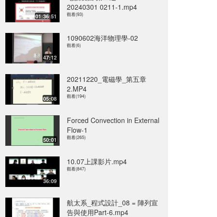
20240301 0211-1.mp4
觀看(93)
01:36:51
1090602海洋物理學-02
觀看(6)
47:12
20211220_電磁學_第五章
2.MP4
觀看(194)
05:08
Forced Convection in External
Flow-1
觀看(265)
50:01
10.07上課影片.mp4
觀看(847)
36:09
航太系_程式設計_08 = 陣列宣
告與使用Part-6.mp4