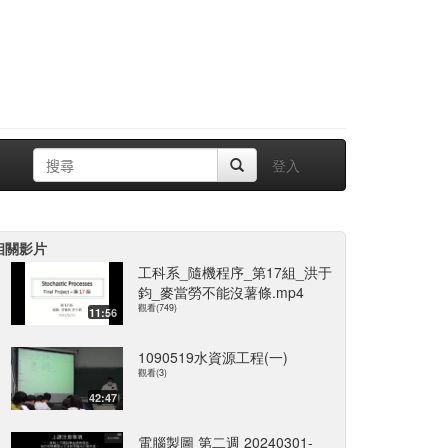
登入
相關影片
工科系_隨機程序_第17組_洪于
鈞_麥當勞不能沒薯條.mp4
觀看(749)
11:56
1090519水資源工程(一)
觀看(3)
42:47
電腦製圖 第二週 20240301-