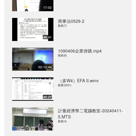
17:02
商事法0529-2
觀看(7)
48:41
1090406企業併購.mp4
觀看(8)
02:12:44
（多W4）EFA II.wmv
觀看(2531)
42:27
計量經濟學二電腦教室-20240411-
5.MTS
觀看(4)
10:36