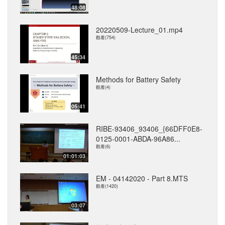
48:08
20220509-Lecture_01.mp4
觀看(754)
45:34
Methods for Battery Safety
觀看(4)
05:41
RIBE-93406_93406_{66DFF0E8-
0125-0001-ABDA-96A86...
觀看(6)
01:01:03
EM - 04142020 - Part 8.MTS
觀看(1420)
03:07