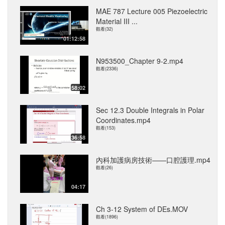
MAE 787 Lecture 005 Piezoelectric
Material III ...
觀看(32)
01:12:58
N953500_Chapter 9-2.mp4
觀看(2336)
58:02
Sec 12.3 Double Integrals in Polar
Coordinates.mp4
觀看(153)
36:58
內科加護病房技術——口腔護理.mp4
觀看(26)
04:17
Ch 3-12 System of DEs.MOV
觀看(1896)