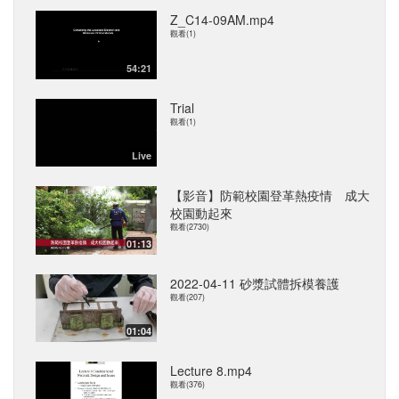
Z_C14-09AM.mp4
觀看(1)
54:21
Trial
觀看(1)
Live
【影音】防範校園登革熱疫情 成大
校園動起來
觀看(2730)
01:13
2022-04-11 砂漿試體拆模養護
觀看(207)
01:04
Lecture 8.mp4
觀看(376)