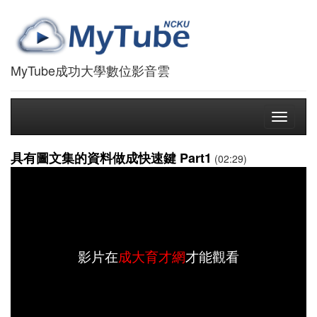
MyTube成功大學數位影音雲
Toggle
navigati
具有圖文集的資料做成快速鍵 Part1
(02:29)
影片在
成大育才網
才能觀看