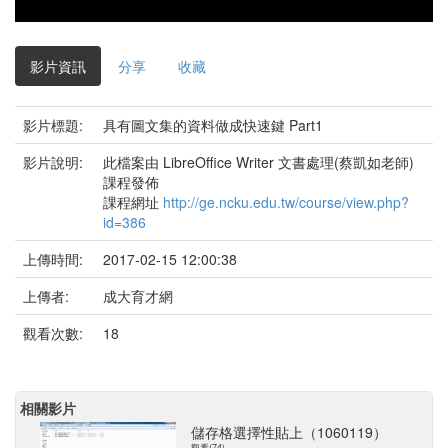
影片資訊
分享
收藏
影片標題:
具有圖文集的資料做成快速鍵 Part1
影片說明:
此檔案由 LibreOffice Writer 文書處理(蔡凱如老師)
課程發佈
課程網址
http://ge.ncku.edu.tw/course/view.php?
id=386
上傳時間:
2017-02-15 12:00:38
上傳者:
成大育才網
觀看次數:
18
相關影片
儲存格選擇性貼上（1060119）
觀看(74)