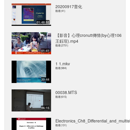
20200917普化
觀看(41)
01:48:52
【影音】心理cronutt傳情(by心理106
王鈺瑄).mp4
觀看(2751)
01:41
1 1.mkv
觀看(984)
20:44
00038.MTS
觀看(615)
06:15
Electronics_Ch8_Differential_and_multi
觀看(131)