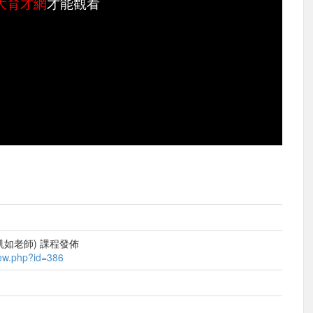
大育才網
才能觀看
理(蔡凱如老師) 課程發佈
iew.php?id=386