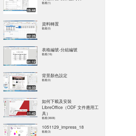
觀看(1)
05:44
資料轉置
觀看(0)
02:25
表格編號-分組編號
觀看(16)
01:12
背景顏色設定
觀看(0)
14:33
如何下載及安裝
LibreOffice（ODF 文件應用工
具）
01:42
觀看(3608)
1051129_impress_18
觀看(3)