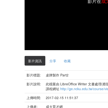
影片在
成
影片資訊
分享
收藏
影片標題:
桌牌製作 Part2
影片說明:
此檔案由 LibreOffice Writer 文書處
課程網址
http://ge.ncku.edu.tw/course/v
上傳時間:
2017-02-15 11:51:37
上傳者:
成大育才網