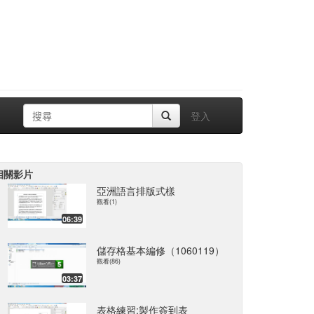
登入
相關影片
亞洲語言排版式樣
觀看(1)
06:39
儲存格基本編修（1060119）
觀看(86)
03:37
表格練習:製作簽到表