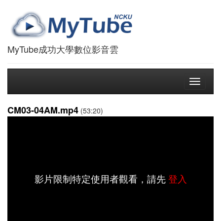
MyTube成功大學數位影音雲
Toggle
navigati
CM03-04AM.mp4
(53:20)
影片限制特定使用者觀看，請先
登入