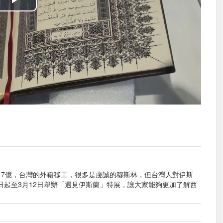
播
放
影
片
17億，台灣的外籍移工，很多是虔誠的穆斯林，但台灣人對伊斯
日起至3月12日舉辦「遇見伊斯蘭」特展，讓大家能夠更加了解西