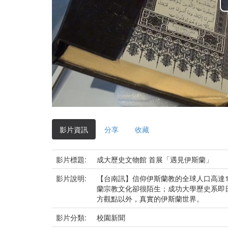
影片資訊
分享
收藏
影片標題:
成大歷史文物館 首展「遇見伊斯蘭」
影片說明:
【台南訊】信仰伊斯蘭教的全球人口高達
蘭宗教文化卻很陌生；成功大學歷史系即
方觀點以外，真實的伊斯蘭世界。
影片分類:
校園新聞