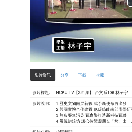
影片資訊
分享
下載
收藏
影片標題:
NCKU TV【221集】-台文系106 林子宇
影片說明:
1.歷史文物館展新貌 賦予新使命再出發
2.與國實院合作建置 低碳綠能南部產學研
3.無農藥無污染 蔬食樂打造新科技蔬菜
4.展翼烘焙坊 讓心智障礙朋友「烤」出一
影片分類:
校園新聞