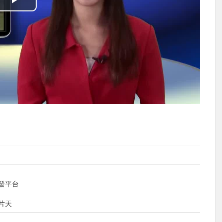
播
放
影
片
發平台
片天