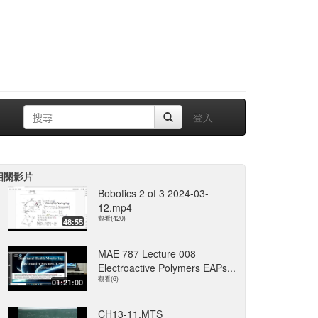
登入
相關影片
Bobotics 2 of 3 2024-03-
12.mp4
觀看(420)
48:55
MAE 787 Lecture 008
Electroactive Polymers EAPs...
觀看(6)
01:21:00
CH13-11.MTS