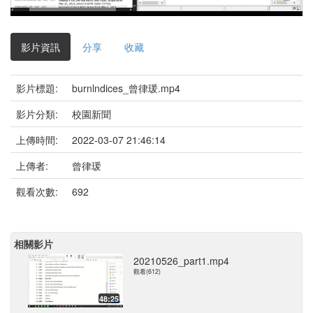
影
片
影片資訊
分享
收藏
影片標題:
burnlndices_曾律瑗.mp4
影片分類:
校園新聞
上傳時間:
2022-03-07 21:46:14
上傳者:
曾律瑗
觀看次數:
692
相關影片
20210526_part1.mp4
觀看(612)
48:25