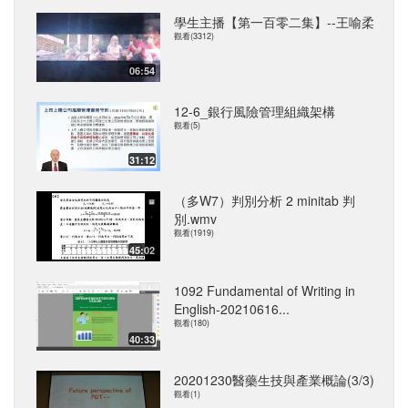
學生主播【第一百零二集】--王喻柔
觀看(3312)
06:54
12-6_銀行風險管理組織架構
觀看(5)
31:12
（多W7）判別分析 2 minitab 判
別.wmv
觀看(1919)
45:02
1092 Fundamental of Writing in
English-20210616...
觀看(180)
40:33
20201230醫藥生技與產業概論(3/3)
觀看(1)