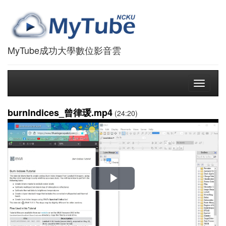
MyTube成功大學數位影音雲
Toggle
navigati
burnlndices_曾律瑗.mp4
(24:20)
播
放