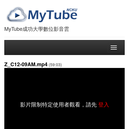
MyTube成功大學數位影音雲
Toggle
navigati
Z_C12-09AM.mp4
(59:03)
影片限制特定使用者觀看，請先
登入