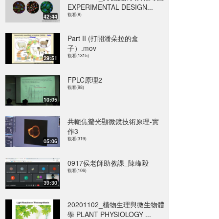
EXPERIMENTAL DESIGN...
觀看(8)
42:44
Part II (打開潘朵拉的盒
子）.mov
觀看(1315)
29:51
FPLC原理2
觀看(98)
10:05
共軛焦螢光顯微鏡技術原理-實
作3
觀看(319)
05:06
0917侯老師助教課_陳峰毅
觀看(106)
39:30
20201102_植物生理與微生物體
學 PLANT PHYSIOLOGY ...