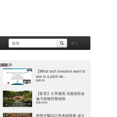
登入
相關影片
【What tech investors want to
see in a pitch de...
觀看(39)
40:04
【影音】久旱逢雨 光復校區金
龜子樹無預警傾倒
觀看(3059)
01:19
智慧生醫設計思考與競賽 成大