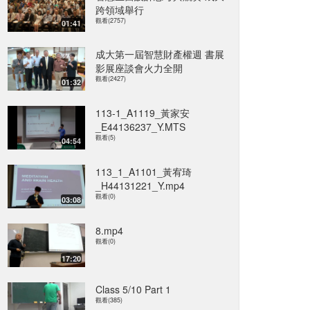
跨領域舉行
觀看(2757)
01:41
成大第一屆智慧財產權週 書展
影展座談會火力全開
觀看(2427)
01:32
113-1_A1119_黃家安
_E44136237_Y.MTS
觀看(5)
04:54
113_1_A1101_黃宥琦
_H44131221_Y.mp4
觀看(0)
03:08
8.mp4
觀看(0)
17:20
Class 5/10 Part 1
觀看(385)