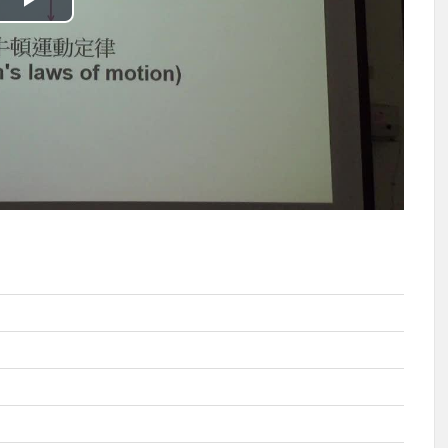
播
放
影
片