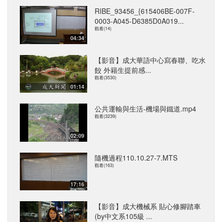
RIBE_93456_{615406BE-007F-
0003-A045-D6385D0A019...
觀看(14)
04:34
【影音】成大華語中心寫春聯、吃水
餃 外籍生提前感...
觀看(3530)
01:14
公共運輸與生活-機場與鐵道.mp4
觀看(3239)
02:09
隨機過程110.10.27-7.MTS
觀看(163)
17:16
【影音】成大機械系 貼心修腳踏車
(by中文系105級 ...