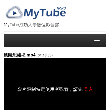
MyTube成功大學數位影音雲
Toggle
navigati
風險思維-2.mp4
(01:16:35)
影片限制特定使用者觀看，請先
登入