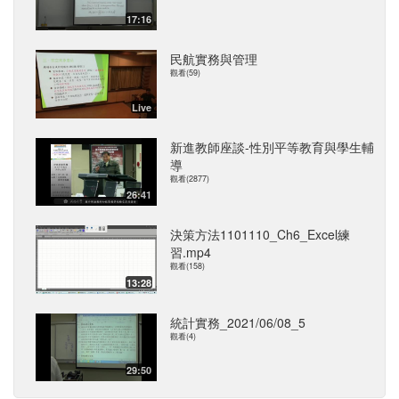
17:16
民航實務與管理
觀看(59)
Live
新進教師座談-性別平等教育與學生輔
導
觀看(2877)
26:41
決策方法1101110_Ch6_Excel練
習.mp4
觀看(158)
13:28
統計實務_2021/06/08_5
觀看(4)
29:50