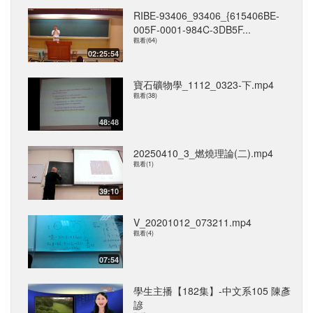
RIBE-93406_93406_{615406BE-
005F-0001-984C-3DB5F...
觀看(64)
02:25:54
寶石礦物學_1112_0323-下.mp4
觀看(38)
48:48
20250410_3_燃燒理論(二).mp4
觀看(1)
39:10
V_20201012_073211.mp4
觀看(4)
07:54
學生主播【182集】-中文系105 陳彥
諺