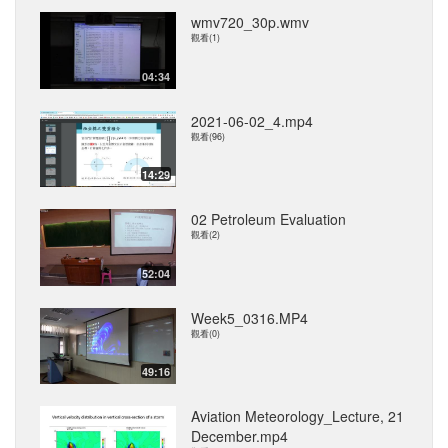
wmv720_30p.wmv
觀看(1)
04:34
2021-06-02_4.mp4
觀看(96)
14:29
02 Petroleum Evaluation
觀看(2)
52:04
Week5_0316.MP4
觀看(0)
49:16
Aviation Meteorology_Lecture, 21
December.mp4