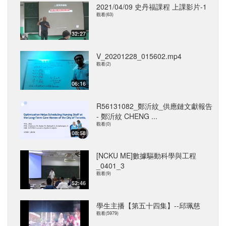
2021/04/09 史丹福課程 上課影片-1
觀看(63)
32:27
V_20201228_015602.mp4
觀看(2)
06:16
R56131082_鄭沂紋_供應鏈文獻報告
- 鄭沂紋 CHENG ...
觀看(0)
08:58
[NCKU ME]數據驅動科學與工程
_0401_3
觀看(9)
52:46
學生主播【第五十四集】--邱珮慈
觀看(5979)