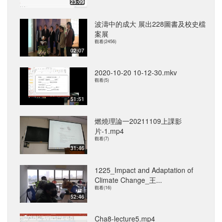
23:09
波濤中的成大 展出228圖書及校史檔
案展
觀看(2456)
02:07
2020-10-20 10-12-30.mkv
觀看(5)
51:51
燃燒理論一20211109上課影
片-1.mp4
觀看(7)
31:46
1225_Impact and Adaptation of
Climate Change_王...
觀看(16)
52:46
Cha8-lecture5.mp4