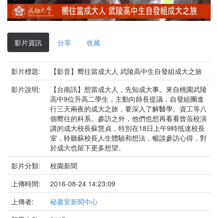
影
片
影片資訊
分享
收藏
影片標題:
【影音】嚮往當成大人 武陵高中生自發組成大之旅
影片說明:
【台南訊】想當成大人，先知成大事。來自桃園武陵
高中9位升高二學生，主動向師長提議，自發組團進
行三天兩夜的成大之旅，要深入了解醫學、資工等八
個嚮往的科系。參訪之外，他們也想再看看曾蒞校演
講的成大校長蘇慧貞，特別在18日上午9時抵達校長
室，聆聽蘇校長人生體驗和想法，暢談參訪心得，對
於成大也留下更多想望。
影片分類:
校園新聞
上傳時間:
2016-08-24 14:23:09
上傳者:
秘書室新聞中心