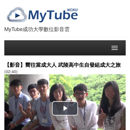
MyTube成功大學數位影音雲
Toggle
navigati
【影音】嚮往當成大人 武陵高中生自發組成大之旅
(02:40)
播
放