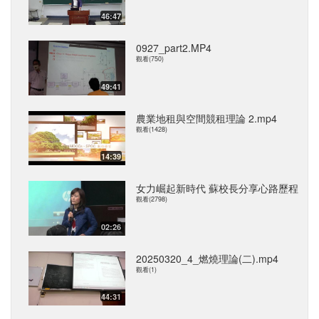
46:47
0927_part2.MP4
觀看(750)
49:41
農業地租與空間競租理論 2.mp4
觀看(1428)
14:39
女力崛起新時代 蘇校長分享心路歷程
觀看(2798)
02:26
20250320_4_燃燒理論(二).mp4
觀看(1)
44:31