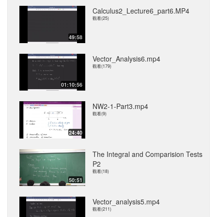
Calculus2_Lecture6_part6.MP4
觀看(25)
49:58
Vector_Analysis6.mp4
觀看(179)
01:10:56
NW2-1-Part3.mp4
觀看(9)
24:40
The Integral and Comparision Tests
P2
觀看(18)
50:51
Vector_analysis5.mp4
觀看(211)