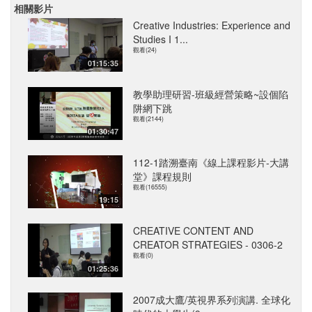
相關影片
Creative Industries: Experience and
Studies I 1...
觀看(24)
01:15:35
教學助理研習-班級經營策略~設個陷
阱網下跳
觀看(2144)
01:30:47
112-1踏溯臺南《線上課程影片-大講
堂》課程規則
觀看(16555)
19:15
CREATIVE CONTENT AND
CREATOR STRATEGIES - 0306-2
觀看(0)
01:25:36
2007成大鷹/英視界系列演講. 全球化