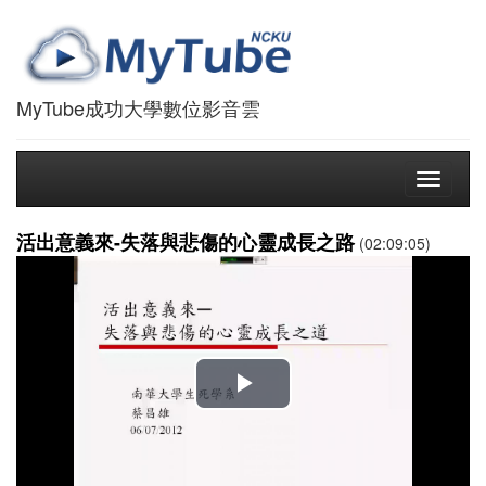
MyTube成功大學數位影音雲
Toggle
navigati
活出意義來-失落與悲傷的心靈成長之路
(02:09:05)
播
放