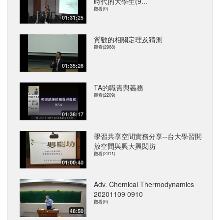
時代的大學生(9...
觀看(0)
01:31:25
質數的相關定理及猜測
觀看(2968)
01:35:26
TA的職責與義務
觀看(2209)
01:38:17
學習共享空間實務分享--台大學習開
放空間與興大興閱坊
觀看(2311)
01:00:40
Adv. Chemical Thermodynamics
20201109 0910
觀看(0)
48:50