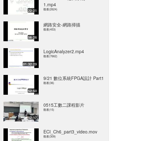
1.mp4
觀看(2624)
22:21
網路安全-網路掃描
觀看(453)
56:26
LogicAnalyzer2.mp4
觀看(7662)
01:32:29
9/21 數位系統FPGA設計 Part1
觀看(36)
52:50
0515工數二課程影片
觀看(15)
52:17
ECI_Ch6_part3_video.mov
觀看(309)