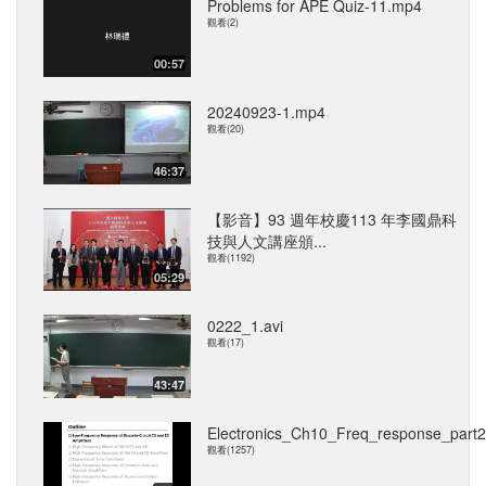
Problems for APE Quiz-11.mp4
觀看(2)
00:57
20240923-1.mp4
觀看(20)
46:37
【影音】93 週年校慶113 年李國鼎科
技與人文講座頒...
觀看(1192)
05:29
0222_1.avi
觀看(17)
43:47
Electronics_Ch10_Freq_response_part
觀看(1257)