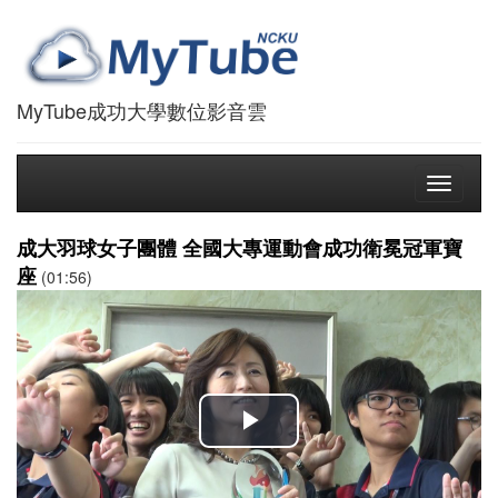
MyTube成功大學數位影音雲
Toggle
navigati
成大羽球女子團體 全國大專運動會成功衛冕冠軍寶
座
(01:56)
播
放