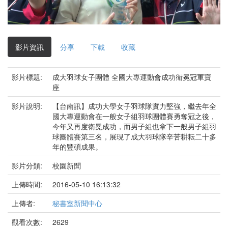
影
片
影片資訊
分享
下載
收藏
影片標題:
成大羽球女子團體 全國大專運動會成功衛冕冠軍寶
座
影片說明:
【台南訊】成功大學女子羽球隊實力堅強，繼去年全
國大專運動會在一般女子組羽球團體賽勇奪冠之後，
今年又再度衛冕成功，而男子組也拿下一般男子組羽
球團體賽第三名，展現了成大羽球隊辛苦耕耘二十多
年的豐碩成果。
影片分類:
校園新聞
上傳時間:
2016-05-10 16:13:32
上傳者:
秘書室新聞中心
觀看次數:
2629