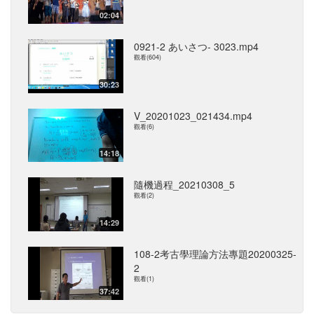
02:04
0921-2 あいさつ- 3023.mp4
觀看(604)
30:23
V_20201023_021434.mp4
觀看(6)
14:18
隨機過程_20210308_5
觀看(2)
14:29
108-2考古學理論方法專題20200325-
2
觀看(1)
37:42