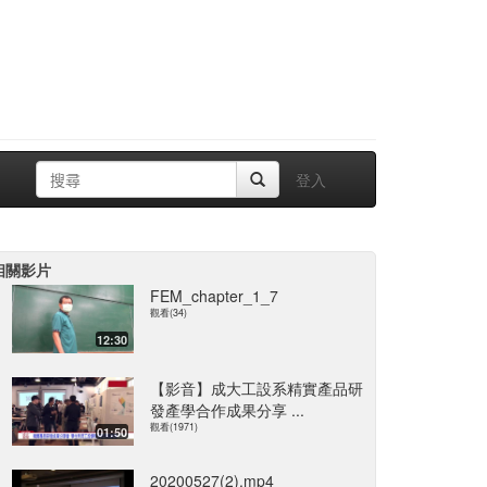
登入
相關影片
FEM_chapter_1_7
觀看(34)
12:30
【影音】成大工設系精實產品研
發產學合作成果分享 ...
觀看(1971)
01:50
20200527(2).mp4