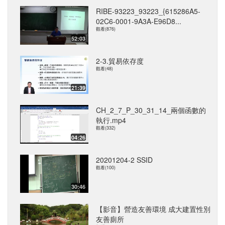
RIBE-93223_93223_{615286A5-
02C6-0001-9A3A-E96D8...
觀看(876)
52:03
2-3.貿易依存度
觀看(48)
21:39
CH_2_7_P_30_31_14_兩個函數的
執行.mp4
觀看(332)
04:26
20201204-2 SSID
觀看(100)
30:46
【影音】營造友善環境 成大建置性別
友善廁所