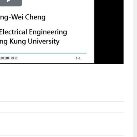
播
放
影
片