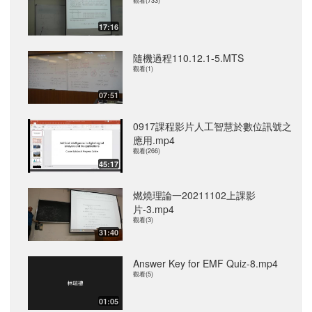
觀看(733)
17:16
隨機過程110.12.1-5.MTS
觀看(1)
07:51
0917課程影片人工智慧於數位訊號之
應用.mp4
觀看(266)
45:17
燃燒理論一20211102上課影
片-3.mp4
觀看(3)
31:40
Answer Key for EMF Quiz-8.mp4
觀看(5)
01:05