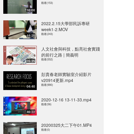
觀看(153)
10:08
2022.2.15大學部民訴專研
week1-2.MOV
觀看(243)
44:25
人文社會與科技，點亮社會實踐
的前行之路 | 簡義明
觀看(552)
05:25
彭貴春老師實驗室介紹影片
v20914更新.mp4
觀看(990)
04:40
2020-12-16 13-11-33.mp4
觀看(56)
46:22
20200325大二下午01.MP4
觀看(0)