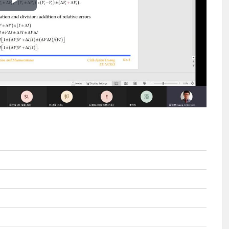
播
放
影
片