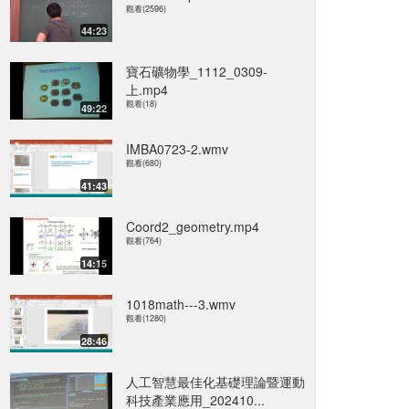
觀看(2596)
44:23
寶石礦物學_1112_0309-
上.mp4
觀看(18)
49:22
IMBA0723-2.wmv
觀看(680)
41:43
Coord2_geometry.mp4
觀看(764)
14:15
1018math---3.wmv
觀看(1280)
28:46
人工智慧最佳化基礎理論暨運動
科技產業應用_202410...